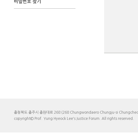
비밀번호 찾기
충청북도 충주시 충원대로 268 (268 Chungwondaero Chungju-si Chungcheo
copyright© Prof. Yung Hyeock Lee's Justice Forum. All rights reserved.