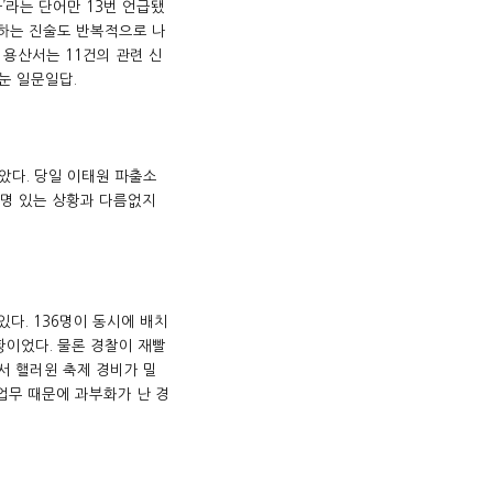
사’라는 단어만 13번 언급됐
전하는 진술도 반복적으로 나
 용산서는 11건의 관련 신
눈 일문일답.
았다. 당일 이태원 파출소
 명 있는 상황과 다름없지
있다. 136명이 동시에 배치
황이었다. 물론 경찰이 재빨
서 핼러윈 축제 경비가 밀
 업무 때문에 과부화가 난 경