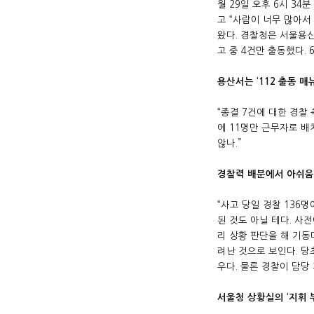
월 29일 오후 6시 34
고 “사람이 너무 많아서
왔다. 경찰청은 서울용산
고 중 4건만 출동했다.
용산서는 ‘112 출동 
“종결 7건에 대한 경찰
에 11명만 근무자로 배
않나.”
경찰력 배분에서 아쉬움
“사고 당일 경찰 136
된 것도 아닐 테다. 사
리 상황 판단을 해 기동
려난 것으로 보인다. 당
우다. 물론 경찰이 담당
서울청 상황실의 ‘지휘 