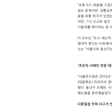
“오후 6시 34분을 기
점도 문제지만, 상황실
동을 취할 여지가 있었
지만, 112 신고와 일
기동대를 배치하는 등 대
이 교수는 “도시 재난적
했어야 한다는 이유에서다
수는 “서울시와 용산구는
“초유의 사태인 만큼 대
“서울연구원은 2016년
(대응책도) 미리미리 
웠다. 용산구 조례든, 서
매뉴얼을 준비해놓았다. 
다중밀집 인파 사고가 